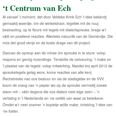
‘t Centrum van Ech
Al vanaaf ’t moment, det door Veldeke Krink Ech ’t idee bekèndj
gemaaktj waerdje, óm de winkelstraot, tegeliek mit de nuuj
bestraoting, op te fleure mit tegels mit dialectspreuke, krege w’r
väöl en positieve reacties. Allerieës natuurlik van de Gemèndje. Die
mós det good vènje en de koste drage van dit project.
Daonao de opreup aan de minse óm spreuke in te sture: volop
respons en genóg inzendinge. Tenslotte de oetveuring: ’t make en
’t plaatse van de tegels: volop mitwèrking. Naodet ènj april 2012 de
spreuketegels gelag wore, kome reacties van alle kenj.
Rechstreeks nao oos bestuur en via de stadsgidse en de VVV
koom de vraog nao ’n pepier wo-op de spreuke vermeldj zoewe
staon mit – väör degene die oos dialect neet eige zeen – ’n
vertaling in ’t Nederlands en ‘ne oetlèk van waat ze beteikene.
Ómdet w’r neet zoamer ’n kopietje wólle make, óntstóng ’t idee van
‘ne folder.