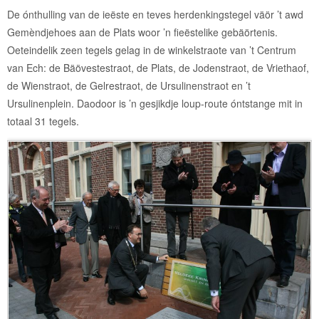
De ónthulling van de ieëste en teves herdenkingstegel väör ’t awd
Gemèndjehoes aan de Plats woor ’n fieëstelike gebäörtenis.
Oeteindelik zeen tegels gelag in de winkelstraote van ’t Centrum
van Ech: de Bäövestestraot, de Plats, de Jodenstraot, de Vriethaof,
de Wienstraot, de Gelrestraot, de Ursulinenstraot en ’t
Ursulinenplein. Daodoor is ’n gesjikdje loup-route óntstange mit in
totaal 31 tegels.