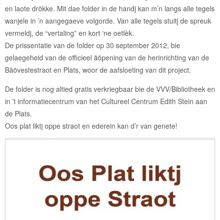
en laote drökke. Mit dae folder in de handj kan m’n langs alle tegels
wanjele in ’n aangegaeve volgorde. Van alle tegels stuitj de spreuk
vermeldj, de “vertaling” en kort ‘ne oetlèk.
De prissentatie van de folder op 30 september 2012, bie
gelaegeheid van de officieel äöpening van de herinrichting van de
Bäövestestraot en Plats, woor de aafsloeting van dit project.
De folder is nog altied gratis verkriegbaar bie de VVV/Bibliotheek en
in ’t informatiecentrum van het Cultureel Centrum Edith Stein aan
de Plats.
Oos plat liktj oppe straot en ederein kan d’r van genete!