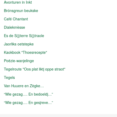
Avonturen in Inkt
Brónsgreun beukske
Café Chantant
Dialekmèsse
Es de S(j)terre S(j)traole
Jaorliks oetstepke
Kaokbook "Thoesrecepte"
Poëzie-wanjelinge
Tegelroute "Oos plat liktj oppe straot"
Tegels
Van Huuere en Zègke…
“Wie gezag…. En bedoeldj…”
“Wie gezag…. En gesjreve…”