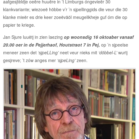
aafgesjtèldje oeëre huuëre in ’t Limburgs óngevieër 30
klankvariante; wiezoeë höbbe v’r ’n sjpellinggids die veur die 30
klanke mieër es drie keer zoeëväöl meugelikheje guf óm die op
papier te kriege.
Jan Sjure luuëtj in zien laezing
op woonsdig 16 oktoaber vanaaf
20.00 oer in de Pejjerhaof, Houtstraot 7 in Pej,
op ’n sjpeelse
meneer zeen det
‘sjpeLLing’
neet veur nieks mit
‘döbbel-L’
wurtj
gesjreve; ’t zów anges mer
‘sjpeLing’
zeen.