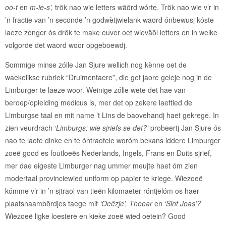
oo-t
en
m-ie-s’,
trök nao wie letters wäörd wórte. Trök nao wie v’r in
’n fractie van ’n seconde ’n godwètjwielank waord ónbewusj kóste
laeze zónger ós drök te make euver oet wieväöl letters en in welke
volgorde det waord woor opgeboewdj.
Sommige minse zólle Jan Sjure wellich nog kènne oet de
waekelikse rubriek “Druimentaere”, die get jaore geleje nog in de
Limburger te laeze woor. Weinige zólle wete det hae van
beroep/opleiding medicus is, mer det op zekere laeftied de
Limburgse taal en mit name ’t Lins de baovehandj haet gekrege. In
zien veurdrach
‘Limburgs: wie sjriefs se det?’
probeertj Jan Sjure ós
nao te laote dinke en te óntraofele woróm bekans iddere Limburger
zoeë good es foutloeës Nederlands, Ingels, Frans en Duits sjrief,
mer dae eigeste Limburger nag ummer meujte haet óm zien
modertaal provinciewied uniform op papier te kriege. Wiezoeë
kómme v’r in ’n sjtraol van tieën kilomaeter róntjelóm os haer
plaatsnaambördjes taege mit
‘Oeëzje’, Thoear
en
‘Sint Joas’?
Wiezoeë ligke loestere en kieke zoeë wied oetein? Good