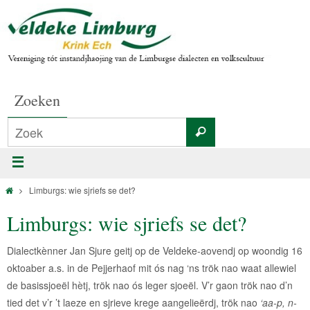
Zoeken
Limburgs: wie sjriefs se det?
Limburgs: wie sjriefs se det?
Dialectkènner Jan Sjure geitj op de Veldeke-aovendj op woondig 16
oktoaber a.s. in de Pejjerhaof mit ós nag ‘ns trök nao waat allewiel
de basissjoeël hètj, trök nao ós leger sjoeël. V’r gaon trök nao d’n
tied det v’r ’t laeze en sjrieve krege aangelieërdj, trök nao
‘aa-p, n-