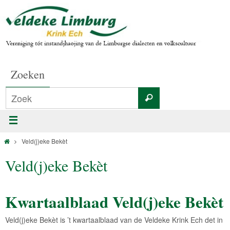
Zoeken
Veld(j)eke Bekèt
Veld(j)eke Bekèt
Kwartaalblaad Veld(j)eke Bekèt
Veld(j)eke Bekèt is ’t kwartaalblaad van de Veldeke Krink Ech det in