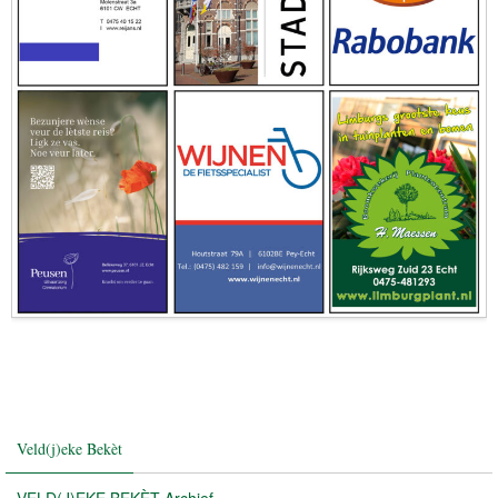
Veld(j)eke Bekèt
VELD(J)EKE BEKÈT Archief