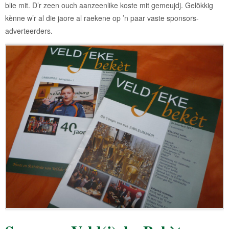
blie mit. D’r zeen ouch aanzeenlike koste mit gemeujdj. Gelökkig
kènne w’r al die jaore al raekene op ’n paar vaste sponsors-
adverteerders.