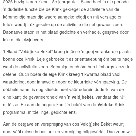
2026 bezig is aan ziene 18e jaorgank. ’t Blaad haet in die periode
’n dudelike functie bie de Krink gekrege: de activiteite van de
kómmendje maondje waere aangekondigdj en mit verslage en
foto’s weurtj trök gekeke op de activiteite die net gewaes zeen.
Daonaeve staon in het blaad gedichte en verhaole, gesjreve door
leje of dialeksjrievers.
’t Blaad “Veld(j)eke Bekèt” kreeg intösse ’n gooj verankerdje plaats
bönne oze Krink. Leje gebroeke ’t es oriëntatiepuntj óm bie te haoje
waat de activiteite zeen. Sommige ouch óm hun Limburgs laeze te
oefene. Ouch boete de eige Krink kreeg ‘t kwartaalblaad väöl
waardering, door inhawd en door de kleurrieke vórmgaeving. De
döbbele naam is nog stieëds neet väör ederein dudelik: van de
eine kantj de gevarieerdheid van ’n
veldjbekèt
, vandaar die “J”
d’rtösse. En aan de angere kantj ’n bekèt van de
Veldeke
Krink:
programma, mitdeilinge, gedichte enz.
Aan de oetgave en verspreijing van oos Veld(j)eke Bekèt weurtj
door väöl minse in bestuur en vereniging mitgewèrktj. Dao zeen w’r