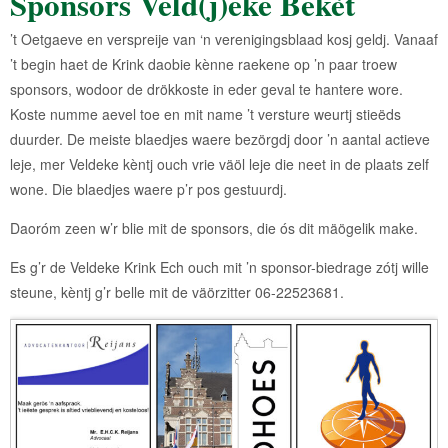
Sponsors Veld(j)eke Bekèt
’t Oetgaeve en verspreije van ‘n verenigingsblaad kosj geldj. Vanaaf
’t begin haet de Krink daobie kènne raekene op ’n paar troew
sponsors, wodoor de drökkoste in eder geval te hantere wore.
Koste numme aevel toe en mit name ’t versture weurtj stieëds
duurder. De meiste blaedjes waere bezörgdj door ’n aantal actieve
leje, mer Veldeke kèntj ouch vrie väöl leje die neet in de plaats zelf
wone. Die blaedjes waere p’r pos gestuurdj.
Daoróm zeen w’r blie mit de sponsors, die ós dit mäögelik make.
Es g’r de Veldeke Krink Ech ouch mit ’n sponsor-biedrage zótj wille
steune, kèntj g’r belle mit de väörzitter 06-22523681.