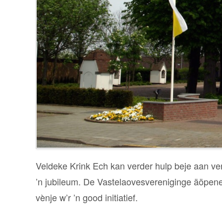
Veldeke Krink Ech kan verder hulp beje aan ver
’n jubileum. De Vastelaovesvereniginge äöpene j
vènje w’r ’n good initiatief.