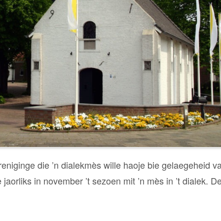
eniginge die ’n dialekmès wille haoje bie gelaegeheid v
aorliks in november ’t sezoen mit ’n mès in ’t dialek. De