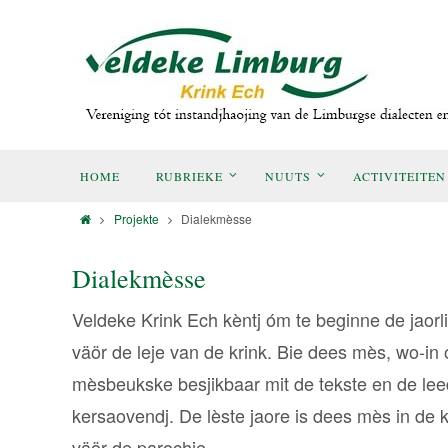
HOME
RUBRIEKE
NUUTS
ACTIVITEITEN
Projekte
Dialekmèsse
Dialekmèsse
Veldeke Krink Ech kèntj óm te beginne de jaorl
väör de leje van de krink. Bie dees mès, wo-in 
mèsbeukske besjikbaar mit de tekste en de leed
kersaovendj. De lèste jaore is dees mès in de 
väör de parochie.