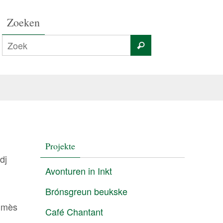
Zoeken
Projekte
dj
Avonturen in Inkt
Brónsgreun beukske
s mès
Café Chantant