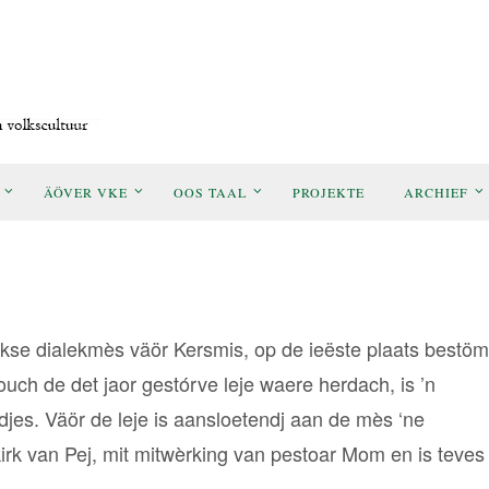
ÄÖVER VKE
OOS TAAL
PROJEKTE
ARCHIEF
ikse dialekmès väör Kersmis, op de ieëste plaats bestöm
ouch de det jaor gestórve leje waere herdach, is ’n
jes. Väör de leje is aansloetendj aan de mès ‘ne
kirk van Pej, mit mitwèrking van pestoar Mom en is teve