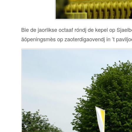
Bie de jaorlikse octaaf róndj de kepel op Sjael
äöpeningsmès op zaoterdigaovendj in ’t paviljo