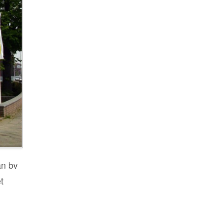
an bv
t