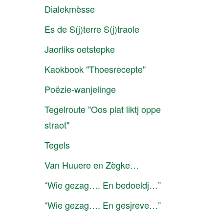
Dialekmèsse
Es de S(j)terre S(j)traole
Jaorliks oetstepke
Kaokbook "Thoesrecepte"
Poëzie-wanjelinge
Tegelroute "Oos plat liktj oppe
straot"
Tegels
Van Huuere en Zègke…
“Wie gezag…. En bedoeldj…”
“Wie gezag…. En gesjreve…”