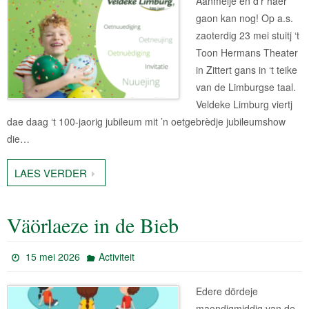
Aanmelje en d’r haer
gaon kan nog! Op a.s.
zaoterdig 23 mei stuitj ‘t
Toon Hermans Theater
in Zittert gans in ‘t teike
van de Limburgse taal.
Veldeke Limburg viertj
dae daag ‘t 100-jaorig jubileum mit ’n oetgebrèdje jubileumshow
die…
LAES VERDER
Väörlaeze in de Bieb
15 mei 2026
Activiteit
Edere dördeje
maondigmiddig van de