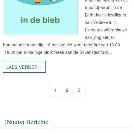
maondj weurtj in de
Bieb door vriewilligers
van Veldeke in ’t
Limburgs väörgelaeze
aan jóng kènjer.
Kómmendje maondig, 18 mei zal det weer gebäöre van 16.00
-16.30 oer in de nuje bibliotheek aan de Bovenstestraot…
LAES VERDER
1
2
3
(Nuuts) Berichte