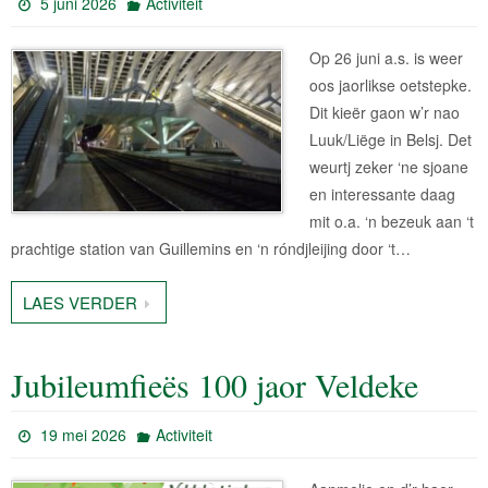
5 juni 2026
Activiteit
Op 26 juni a.s. is weer
oos jaorlikse oetstepke.
Dit kieër gaon w’r nao
Luuk/Liëge in Belsj. Det
weurtj zeker ‘ne sjoane
en interessante daag
mit o.a. ‘n bezeuk aan ‘t
prachtige station van Guillemins en ‘n róndjleijing door ‘t…
LAES VERDER
Jubileumfieës 100 jaor Veldeke
19 mei 2026
Activiteit