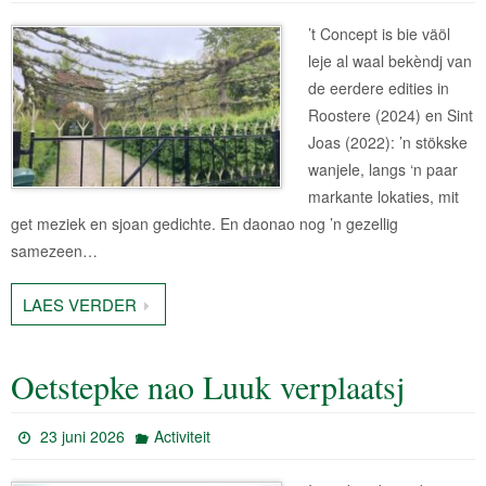
’t Concept is bie väöl
leje al waal bekèndj van
de eerdere edities in
Roostere (2024) en Sint
Joas (2022): ’n stökske
wanjele, langs ‘n paar
markante lokaties, mit
get meziek en sjoan gedichte. En daonao nog ’n gezellig
samezeen…
LAES VERDER
Oetstepke nao Luuk verplaatsj
23 juni 2026
Activiteit