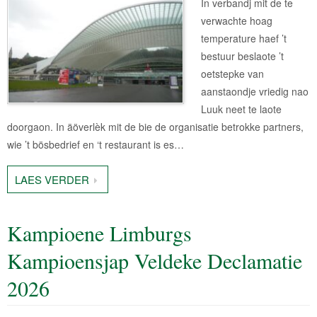
In verbandj mit de te
verwachte hoag
temperature haef ’t
bestuur beslaote ’t
oetstepke van
aanstaondje vriedig nao
Luuk neet te laote
doorgaon. In äöverlèk mit de bie de organisatie betrokke partners,
wie ’t bösbedrief en ‘t restaurant is es…
LAES VERDER
Kampioene Limburgs
Kampioensjap Veldeke Declamatie
2026