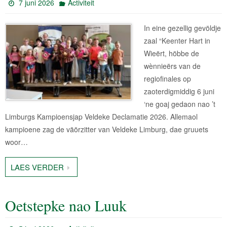
7 juni 2026
Activiteit
In eine gezellig gevöldje
zaal “Keenter Hart in
Wieërt, höbbe de
wènnieërs van de
regiofinales op
zaoterdigmiddig 6 juni
‘ne goaj gedaon nao ’t
Limburgs Kampioensjap Veldeke Declamatie 2026. Allemaol
kampioene zag de väörzitter van Veldeke Limburg, dae gruuets
woor…
LAES VERDER
Oetstepke nao Luuk