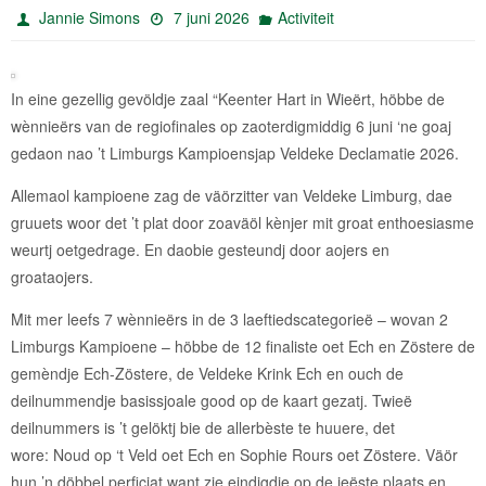
Jannie Simons
7 juni 2026
Activiteit
In eine gezellig gevöldje zaal “Keenter Hart in Wieërt, höbbe de
wènnieërs van de regiofinales op zaoterdigmiddig 6 juni ‘ne goaj
gedaon nao ’t Limburgs Kampioensjap Veldeke Declamatie 2026.
Allemaol kampioene zag de väörzitter van Veldeke Limburg, dae
gruuets woor det ’t plat door zoaväöl kènjer mit groat enthoesiasme
weurtj oetgedrage. En daobie gesteundj door aojers en
groataojers.
Mit mer leefs 7 wènnieërs in de 3 laeftiedscategorieë – wovan 2
Limburgs Kampioene – höbbe de 12 finaliste oet Ech en Zöstere de
gemèndje Ech-Zöstere, de Veldeke Krink Ech en ouch de
deilnummendje basissjoale good op de kaart gezatj. Twieë
deilnummers is ’t gelöktj bie de allerbèste te huuere, det
wore: Noud op ‘t Veld oet Ech en Sophie Rours oet Zöstere. Väör
hun ’n döbbel perficiat want zie eindigdje op de ieëste plaats en