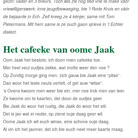
gezin: vader en 3 breurs. Toch wis zie nog tied vrie te make väör
vriewilligerswerk: inne jeugdbewaeging, bie ’t Rode Kruis en väör
de bejaarde in Ech. Zelf kreeg ze 4 kènjer, same mit Tom
Pietermans. Mit hem same is ze ouch gaon sjrieve in ’t Echter
dialect.
Het cafeeke van oome Jaak
Oom Jaak het beslote, ich doon mien cafeeke toe.
Mer heel veul oudjes zekke, wat motte weer den noe ?
Op Zondig morge ging men, zich gauw bie Jaak eine “pitse”.
Dao woor het leste neuts vertelt, of get auw “witse”.
’s Ovens kwoom men weer bie ein, mer noe trok men van leer.
Ze kwome om te kaarten, det doon de oudjes geer.
Bie Jaak do woor het rustig, die Jaak do woor het stil.
Det is jao wat ei neder, op ziene ouje daag geer wil.
Oome Jaak ich wil euch winse, eine schone ouje daag.
Al vin ich het jaomer, det ich bie euch neet meer kaarte maag.