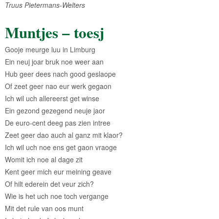
Truus Pietermans-Welters
Muntjes – toesj
Gooje meurge luu in Limburg
Ein neuj joar bruk noe weer aan
Hub geer dees nach good geslaope
Of zeet geer nao eur werk gegaon
Ich wil uch allereerst get winse
Ein gezond gezegend neuje jaor
De euro-cent deeg pas zien intree
Zeet geer dao auch al ganz mit klaor?
Ich wil uch noe ens get gaon vraoge
Womit ich noe al dage zit
Kent geer mich eur meining geave
Of hilt ederein det veur zich?
Wie is het uch noe toch vergange
Mit det rule van oos munt