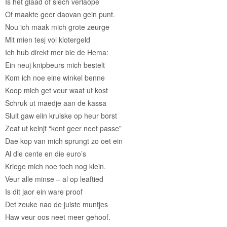
Is het glaad of slech verlaope
Of maakte geer daovan gein punt.
Nou ich maak mich grote zeurge
Mit mien tesj vol klotergeld
Ich hub direkt mer bie de Hema:
Ein neuj knipbeurs mich bestelt
Kom ich noe eine winkel benne
Koop mich get veur waat ut kost
Schruk ut maedje aan de kassa
Sluit gaw eiin kruiske op heur borst
Zeat ut keinjt “kent geer neet passe”
Dae kop van mich sprungt zo oet ein
Al die cente en die euro’s
Kriege mich noe toch nog klein.
Veur alle minse – al op leaftied
Is dit jaor ein ware proof
Det zeuke nao de juiste muntjes
Haw veur oos neet meer gehoof.