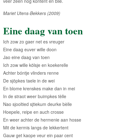
veer zeen nog kóntent en blie.
Mariet Utens-Bekkers (2009)
Eine daag van toen
Ich zow zo gaer net es vreuger
Eine daag euver wille doon
Jao eine daag van toen
Ich zow wille kölsje en koekerelle
Achter bóntje vlinders renne
De sjöpkes taele in de wei
En blome krenskes make dan in mei
In de straot weer buimpkes tèlle
Nao sjooltied sjtiekum deurke bèlle
Hoepele, reipe en auch crosse
En weer achter de hermenie aan hosse
Mit de kermis langs de lekkertent
Gauw get kaope veur ein paar cent