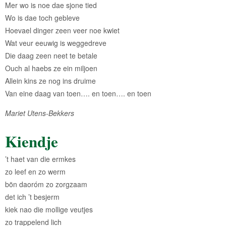
Mer wo is noe dae sjone tied
Wo is dae toch gebleve
Hoevael dinger zeen veer noe kwiet
Wat veur eeuwig is weggedreve
Die daag zeen neet te betale
Ouch al haebs ze ein miljoen
Allein kins ze nog ins druime
Van eine daag van toen…. en toen…. en toen
Mariet Utens-Bekkers
Kiendje
’t haet van die ermkes
zo leef en zo werm
bön daoróm zo zorgzaam
det ich ’t besjerm
kiek nao die mollige veutjes
zo trappelend lich