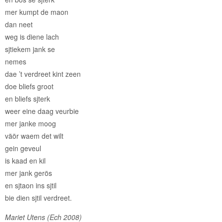
mer kumpt de maon
dan neet
weg is diene lach
sjtiekem jank se
nemes
dae ’t verdreet kint zeen
doe bliefs groot
en bliefs sjterk
weer eine daag veurbie
mer janke moog
väör waem det wilt
gein geveul
is kaad en kil
mer jank gerös
en sjtaon ins sjtil
bie dien sjtil verdreet.
Mariet Utens (Ech 2008)