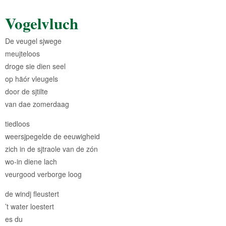
Vogelvluch
De veugel sjwege
meujteloos
droge sie dien seel
op häór vleugels
door de sjtilte
van dae zomerdaag
tiedloos
weersjpegelde de eeuwigheid
zich in de sjtraole van de zón
wo-in diene lach
veurgood verborge loog
de windj fleustert
’t water loestert
es du