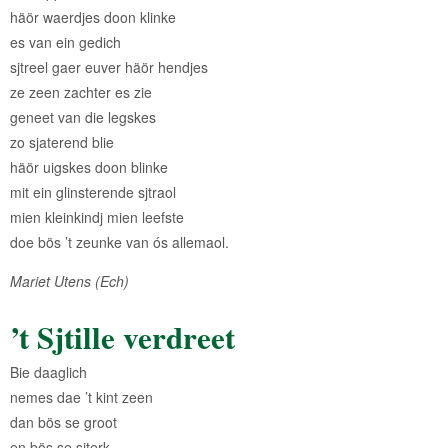
häör waerdjes doon klinke
es van ein gedich
sjtreel gaer euver häör hendjes
ze zeen zachter es zie
geneet van die legskes
zo sjaterend blie
häör uigskes doon blinke
mit ein glinsterende sjtraol
mien kleinkindj mien leefste
doe bös ’t zeunke van ós allemaol.
Mariet Utens (Ech)
’t Sjtille verdreet
Bie daaglich
nemes dae ’t kint zeen
dan bös se groot
en bös se sjterk