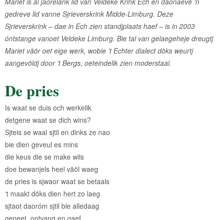
Mariet is al jaorelank lid van Veldeke Krink Ech en daonaeve ‘n
gedreve lid vanne Sjrieverskrink Midde-Limburg. Deze
Sjrieverskrink – dae in Ech zien standjplaats haef – is in 2003
óntstange vanoet Veldeke Limburg. Bie tal van gelaegeheje dreugtj
Mariet väör oet eige werk, wobie ’t Echter dialect döks weurtj
aangevöldj door ’t Bergs, oeteindelik zien moderstaal.
De pries
Is waat se duis och werkelik
detgene waat se dich wins?
Sjteis se waal sjtil en dinks ze nao
bie dien geveul es mins
die keus die se make wils
doe bewanjels heel väöl waeg
de pries is sjwaor waat se betaals
‘t maakt döks dien hert zo laeg
sjtaot daoróm sjtil bie alledaag
geneet, ontvang en gaef