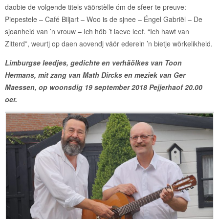
daobie de volgende titels väörstèlle óm de sfeer te preuve:
Piepestele – Café Biljart – Woo is de sjnee – Éngel Gabriël – De
sjoanheid van ’n vrouw – Ich höb ’t laeve leef. “Ich hawt van
Zitterd”, weurtj op daen aovendj väör ederein ’n bietje wörkelikheid.
Limburgse leedjes, gedichte en verhäölkes van Toon
Hermans, mit zang van Math Dircks en meziek van Ger
Maessen, op woonsdig 19 september 2018 Pejjerhaof 20.00
oer.