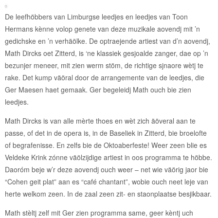
De leefhöbbers van Limburgse leedjes en leedjes van Toon
Hermans kènne volop genete van deze muzikale aovendj mit ’n
gedichske en ’n verhäölke. De optraejende artiest van d’n aovendj,
Math Dircks oet Zitterd, is ‘ne klassiek gesjoalde zanger, dae op ’n
bezunjer meneer, mit zien werm stöm, de richtige sjnaore wètj te
rake. Det kump väöral door de arrangemente van de leedjes, die
Ger Maesen haet gemaak. Ger begeleidj Math ouch bie zien
leedjes.
Math Dircks is van alle mèrte thoes en wèt zich äöveral aan te
passe, of det in de opera is, in de Baseliek in Zitterd, bie broelofte
of begrafenisse. En zelfs bie de Oktoaberfeste! Weer zeen blie es
Veldeke Krink zónne väölzijdige artiest in oos programma te höbbe.
Daoróm beje w’r deze aovendj ouch weer – net wie väörig jaor bie
“Cohen geit plat” aan es “café chantant”, wobie ouch neet leje van
herte welkom zeen. In de zaal zeen zit- en staonplaatse besjikbaar.
Math stèltj zelf mit Ger zien programma same, geer kèntj uch