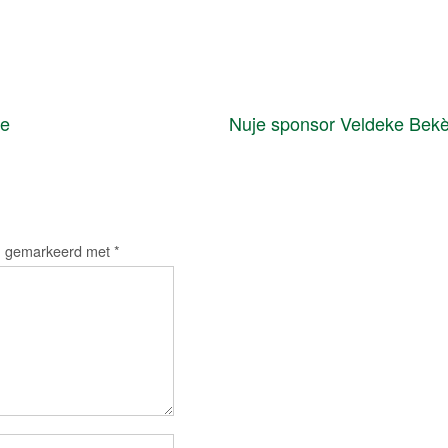
te
Nuje sponsor Veldeke Bek
jn gemarkeerd met
*