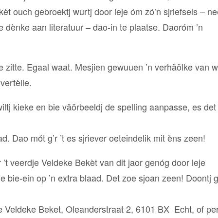
t ouch gebroektj wurtj door leje óm zó’n sjriefsels – ne
e dènke aan literatuur – dao-in te plaatse. Daoróm ’n
te zitte. Egaal waat. Mesjien gewuuen ’n verhäölke van 
 vertèlle.
iltj kieke en bie väörbeeldj de spelling aanpasse, es det
aad. Dao mót g’r ’t es sjriever oeteindelik mit èns zeen!
’t veerdje Veldeke Bekèt van dit jaor genóg door leje
 bie-ein op ’n extra blaad. Det zoe sjoan zeen! Doontj g
ktie Veldeke Beket, Oleanderstraat 2, 6101 BX Echt, of per