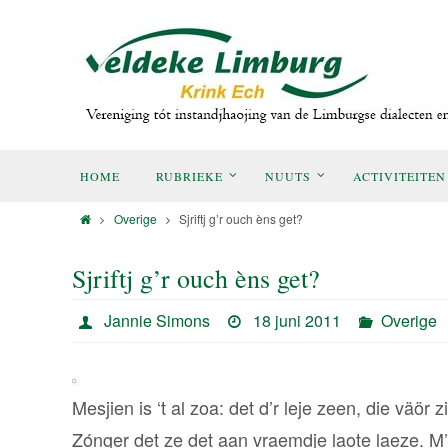
HOME
RUBRIEKE
NUUTS
ACTIVITEITEN
Overige
Sjriftj g’r ouch èns get?
Sjriftj g’r ouch èns get?
Jannie Simons
18 juni 2011
Overige
Mesjien is ‘t al zoa: det d’r leje zeen, die väör
Zónger det ze det aan vraemdje laote laeze. M’n