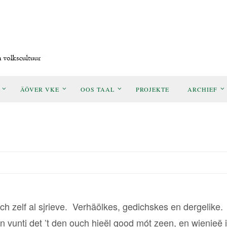
ÄÖVER VKE
OOS TAAL
PROJEKTE
ARCHIEF
 zich zelf al sjrieve. Verhäölkes, gedichskes en dergelike.
 vuntj det ’t den ouch hieël good mót zeen, en wienieë is