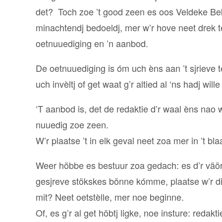
det? Toch zoe ’t good zeen es oos Veldeke Bekè
minachtendj bedoeldj, mer w’r hove neet drek t
oetnuuediging en ’n aanbod.
De oetnuuediging is óm uch èns aan ’t sjrieve 
uch invèltj of get waat g’r altied al ‘ns hadj wille
‘T aanbod is, det de redaktie d’r waal èns nao w
nuuedig zoe zeen.
W’r plaatse ’t in elk geval neet zoa mer in ’t bl
Weer höbbe es bestuur zoa gedach: es d’r väör 
gesjreve stökskes bönne kómme, plaatse w’r die
mit? Neet oetstèlle, mer noe beginne.
Of, es g’r al get höbtj ligke, noe insture: reda