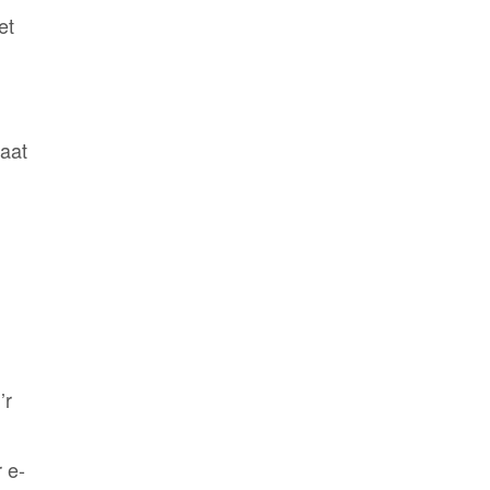
et
waat
’r
 e-