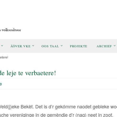
ÄÖVER VKE
OOS TAAL
PROJEKTE
ARCHIEF
etere!
e leje te verbaetere!
e
’t Veld(j)eke Bekèt. Det is d’r gekómme naodet gebleke wo
sche vereniginge in de gemèndje d’r (nag) neet in zoot.