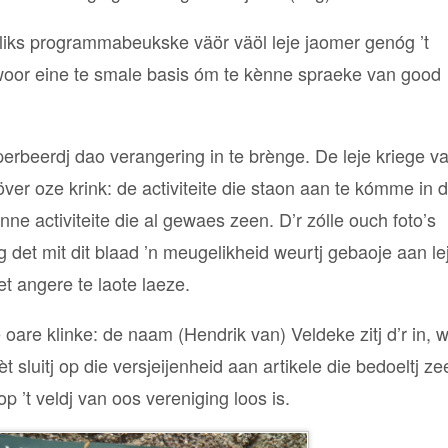
orliks programmabeukske väör väöl leje jaomer genóg ’t
woor eine te smale basis óm te kènne spraeke van good
perbeerdj dao verangering in te brènge. De leje kriege v
äöver oze krink: de activiteite die staon aan te kómme in 
e activiteite die al gewaes zeen. D’r zólle ouch foto’s
g det mit dit blaad ’n meugelikheid weurtj gebaoje aan le
et angere te laote laeze.
oare klinke: de naam (Hendrik van) Veldeke zitj d’r in, 
 sluitj op die versjeijenheid aan artikele die bedoeltj z
p ’t veldj van oos vereniging loos is.