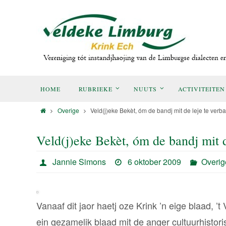
HOME
RUBRIEKE
NUUTS
ACTIVITEITEN
Overige
Veld(j)eke Bekèt, óm de bandj mit de leje te verba
Veld(j)eke Bekèt, óm de bandj mit d
Jannie Simons
6 oktober 2009
Overig
Vanaaf dit jaor haetj oze Krink ’n eige blaad, 
ein gezamelik blaad mit de anger cultuurhistori