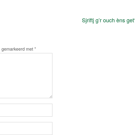
Sjriftj g’r ouch èns ge
jn gemarkeerd met
*