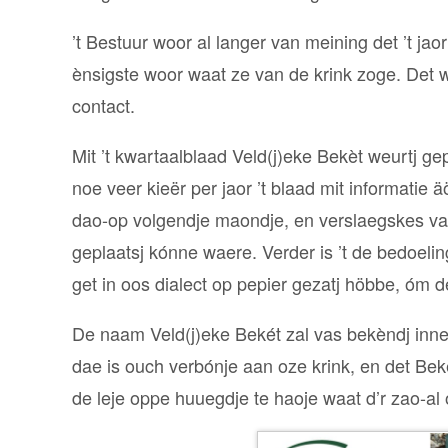
’t Bestuur woor al langer van meining det ’t ja
ènsigste woor waat ze van de krink zoge. Det 
contact.
Mit ’t kwartaalblaad Veld(j)eke Bekèt weurtj ge
noe veer kieër per jaor ’t blaad mit informatie 
dao-op volgendje maondje, en verslaegskes vann
geplaatsj kónne waere. Verder is ’t de bedoelin
get in oos dialect op pepier gezatj höbbe, óm d
De naam Veld(j)eke Bekét zal vas bekèndj inne 
dae is ouch verbónje aan oze krink, en det Bekèt
de leje oppe huuegdje te haoje waat d’r zao-al o