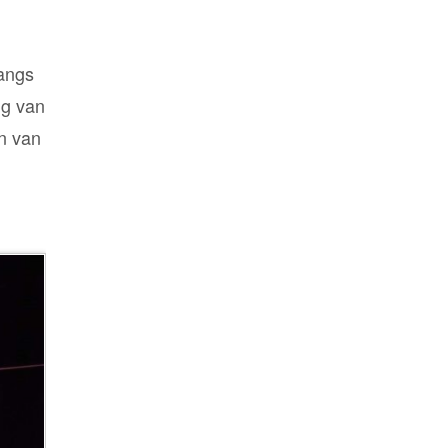
langs
ng van
en van