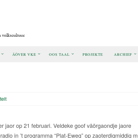
ÄÖVER VKE
OOS TAAL
PROJEKTE
ARCHIEF
teit
r jaor op 21 februari. Veldeke goof väörgaondje jaore
adio in ’t programma “Plat-Eweg” op zaoterdigmiddig mi