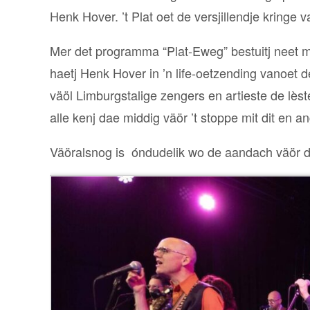
Henk Hover. ’t Plat oet de versjillendje kring
Mer det programma “Plat-Eweg” bestuitj neet mie
haetj Henk Hover in ’n life-oetzending vanoet 
väöl Limburgstalige zengers en artieste de lèst
alle kenj dae middig väör ’t stoppe mit dit en
Väöralsnog is óndudelik wo de aandach väör de