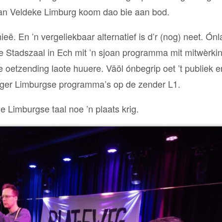
e van Veldeke Limburg koom dao bie aan bod.
ë. En ’n vergeliekbaar alternatief is d’r (nog) neet. Ón
de Stadszaal in Ech mit ’n sjoan programma mit mitwèrki
e oetzending laote huuere. Väöl ónbegrip oet ’t publiek 
 anger Limburgse programma’s op de zender L1.
 Limburgse taal noe ’n plaats krig.