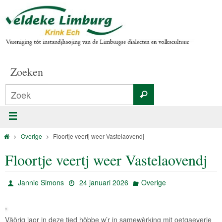
Zoeken
Overige
Floortje veertj weer Vastelaovendj
Floortje veertj weer Vastelaovendj
Jannie Simons
24 januari 2026
Overige
Väörig jaor in deze tied höbbe w’r in samewèrking mit oetgaeverie