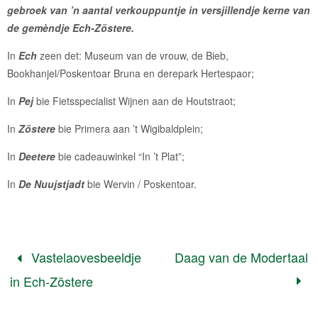
gebroek van ’n aantal verkouppuntje in versjillendje kerne van
de gemèndje Ech-Zöstere.
In
Ech
zeen det: Museum van de vrouw, de Bieb,
Bookhanjel/Poskentoar Bruna en derepark Hertespaor;
In
Pej
bie Fietsspecialist Wijnen aan de Houtstraot;
In
Zöstere
bie Primera aan ’t Wigibaldplein;
In
Deetere
bie cadeauwinkel “In ’t Plat”;
In
De Nuujstjadt
bie Wervin / Poskentoar.
Vastelaovesbeeldje
Daag van de Modertaal
in Ech-Zöstere