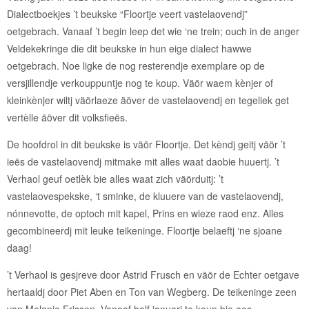
Dialectboekjes ’t beukske “Floortje veert vastelaovendj”
oetgebrach. Vanaaf ’t begin leep det wie ‘ne trein; ouch in de anger
Veldekekringe die dit beukske in hun eige dialect hawwe
oetgebrach. Noe ligke de nog resterendje exemplare op de
versjillendje verkouppuntje nog te koup. Väör waem kènjer of
kleinkènjer wiltj väörlaeze äöver de vastelaovendj en tegeliek get
vertèlle äöver dit volksfieës.
De hoofdrol in dit beukske is väör Floortje. Det kèndj geitj väör ’t
ieës de vastelaovendj mitmake mit alles waat daobie huuertj. ’t
Verhaol geuf oetlèk bie alles waat zich väörduitj: ’t
vastelaovespekske, ‘t sminke, de kluuere van de vastelaovendj,
nónnevotte, de optoch mit kapel, Prins en wieze raod enz. Alles
gecombineerdj mit leuke teikeninge. Floortje belaeftj ‘ne sjoane
daag!
’t Verhaol is gesjreve door Astrid Frusch en väör de Echter oetgave
hertaaldj door Piet Aben en Ton van Wegberg. De teikeninge zeen
van Melanie Frissen. Vanaaf half januari te koup bie oos