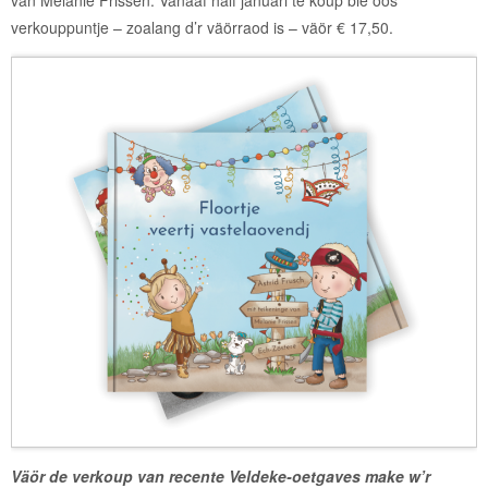
verkouppuntje – zoalang d’r väörraod is – väör € 17,50.
Väör de verkoup van recente Veldeke-oetgaves make w’r