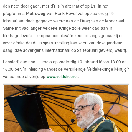
den neet door gaon, mer d’r is ’n alternatief op L1. In het
programma
Plat-eweg
van Henk Hover zal op zaoterdig 19
februari aandach gegaeve waere aan de Daag van de Modertaal.
Same mit väöl anger Veldeke-Kringe zólle weer dao-aan ’n
biedrage levere. De opnames hieväör zeen ónlangs gemaaktj en
weer dènke det dit ’n sjoan invölling kan zeen van deze jaorlikse
daag, dae äöverigens internationaal op 21 februari gevierdj weurtj.
Loestertj dus nao L1 radio op zaoterdig 19 februari tösse 13.00 en
16.00 oer. ’n Inleiding vanoet de versjillendje Veldekekringe kèntj g’r
vanaaf noe al vènje op
www.veldeke.net
.