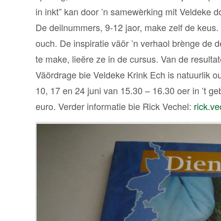
in inkt” kan door ’n samewèrking mit Veldeke d
De deilnummers, 9-12 jaor, make zelf de keu
ouch. De inspiratie väör ’n verhaol brènge de d
te make, lieëre ze in de cursus. Van de resulta
Väördrage bie Veldeke Krink Ech is natuurlik
10, 17 en 24 juni van 15.30 – 16.30 oer in ’t 
euro. Verder informatie bie Rick Vechel:
rick.v