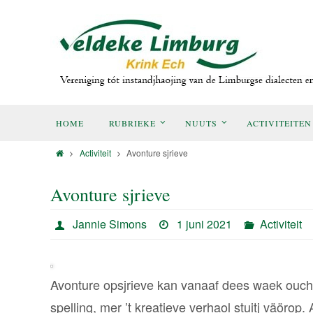
HOME
RUBRIEKE
NUUTS
ACTIVITEITEN
Activiteit
Avonture sjrieve
Avonture sjrieve
Jannie Simons
1 juni 2021
Activiteit
Avonture opsjrieve kan vanaaf dees waek ouch i
spelling, mer ’t kreatieve verhaol stuitj väör