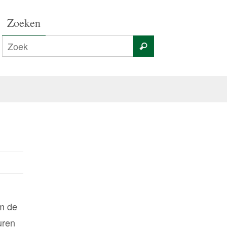
Zoeken
óm de
uren