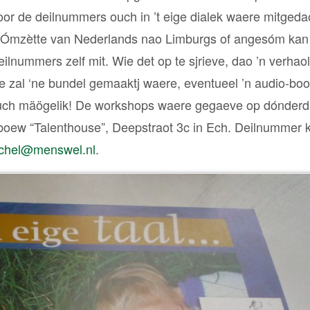
oor de deilnummers ouch in ’t eige dialek waere mitgeda
s. Ómzètte van Nederlands nao Limburgs of angesóm kan
eilnummers zelf mit. Wie det op te sjrieve, dao ’n verhao
te zal ‘ne bundel gemaaktj waere, eventueel ’n audio-boo
 ouch mäögelik! De workshops waere gegaeve op dónderdi
geboew “Talenthouse”, Deepstraot 3c in Ech. Deilnummer k
echel@menswel.nl
.