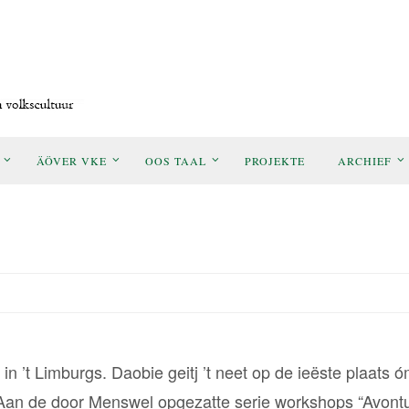
ÄÖVER VKE
OOS TAAL
PROJEKTE
ARCHIEF
n ’t Limburgs. Daobie geitj ’t neet op de ieëste plaats 
op. Aan de door Menswel opgezatte serie workshops “Avont