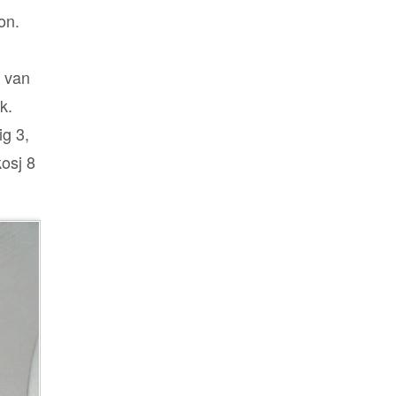
on.
l van
k.
g 3,
osj 8