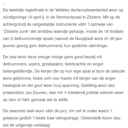
De twieëdje regiofinale in de Veldeke declamatiewedstried woor op
zóndigmörge 10 april jl. in de Hermeniezaal in Zöstere. Mit op de
achtergróndj de oetgestaldje instrumènte väör ’t optraeje van
“Zöstere zunk” det smiddes waerdje gehaoje, móste de 18 finaliste
van 2 deilnummendje sjoale (vanoet de Nuujsjtadt wore d’r dit jaor
jaomer genóg gein deilnummers) hun gedichte väördrage.
De zaal woor deze vreuge mörge gans good bezatj mit
deilnummers, aojers, groataojers, lieërkrachte en anger
belangstèllendje. De kènjer die op hun eige sjoal al door de selectie
wore gekómme, kóste zich noe maete mit kènjer van de anger
basissjoal en det goof weer nuuj spanning. Gelökkig woor dao
prissentator Jos Douven, dae mit ’n inleidendj präötje ederein weer
op zien of häör gemaak wis te stèlle.
De zwaorste taak woor väör de jury, óm oet te make waem ’t
gekaoze gedich ’t bèste haw väörgedrage. Oeteindelik koom dao-
oet de volgendje oetslaag: