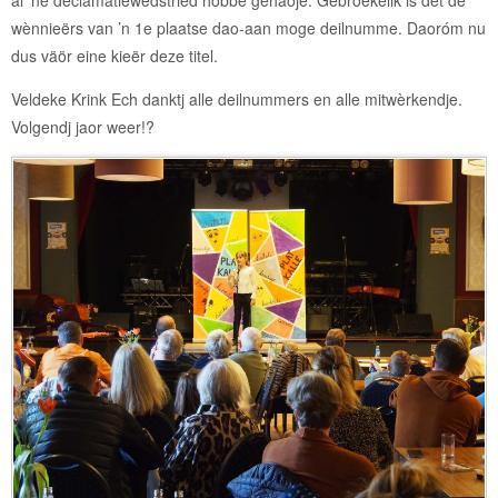
wènnieërs van ’n 1e plaatse dao-aan moge deilnumme. Daoróm nu
dus väör eine kieër deze titel.
Veldeke Krink Ech danktj alle deilnummers en alle mitwèrkendje.
Volgendj jaor weer!?