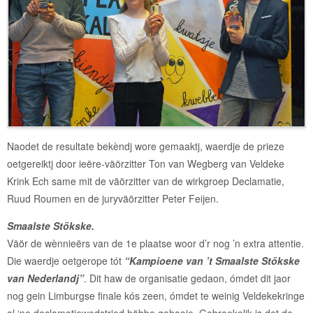
Naodet de resultate bekèndj wore gemaaktj, waerdje de prieze
oetgereiktj door ieëre-väörzitter Ton van Wegberg van Veldeke
Krink Ech same mit de väörzitter van de wirkgroep Declamatie,
Ruud Roumen en de juryväörzitter Peter Feijen.
Smaalste Stökske.
Väör de wènnieërs van de 1e plaatse woor d’r nog ’n extra attentie.
Die waerdje oetgerope tót
“Kampioene van ’t Smaalste Stökske
van Nederlandj”
. Dit haw de organisatie gedaon, ómdet dit jaor
nog gein Limburgse finale kós zeen, ómdet te weinig Veldekekringe
al ‘ne declamatiewedstried höbbe gehaoje. Gebroekelik is det de