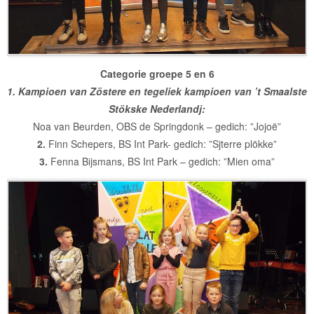
Categorie groepe 5 en 6
1. Kampioen van Zöstere en tegeliek kampioen van ’t Smaalste
Stökske Nederlandj:
Noa van Beurden, OBS de Springdonk – gedich: ”Jojoë”
2.
Finn Schepers, BS Int Park- gedich: ”Sjterre plökke”
3.
Fenna Bijsmans, BS Int Park – gedich: ”Mien oma”