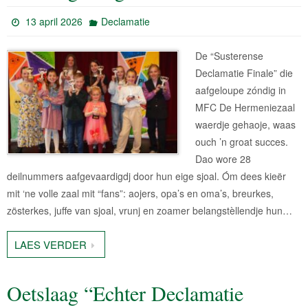
13 april 2026
Declamatie
De “Susterense
Declamatie Finale” die
aafgeloupe zóndig in
MFC De Hermeniezaal
waerdje gehaoje, waas
ouch ’n groat succes.
Dao wore 28
deilnummers aafgevaardigdj door hun eige sjoal. Óm dees kieër
mit ‘ne volle zaal mit “fans”: aojers, opa’s en oma’s, breurkes,
zösterkes, juffe van sjoal, vrunj en zoamer belangstèllendje hun…
LAES VERDER
Oetslaag “Echter Declamatie