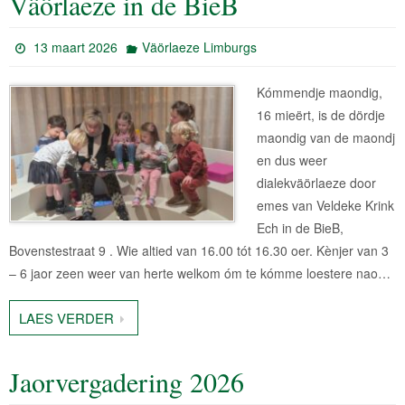
Väörlaeze in de BieB
13 maart 2026
Väörlaeze Limburgs
Kómmendje maondig,
16 mieërt, is de dördje
maondig van de maondj
en dus weer
dialekväörlaeze door
emes van Veldeke Krink
Ech in de BieB,
Bovenstestraat 9 . Wie altied van 16.00 tót 16.30 oer. Kènjer van 3
– 6 jaor zeen weer van herte welkom óm te kómme loestere nao…
LAES VERDER
Jaorvergadering 2026