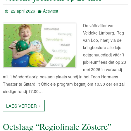
22 april 2026
Activiteit
De väörzitter van
Veldeke Limburg, Reg
van Loo, haetj via de
kringbesture alle leje
oetgenuuedigdj väör ’t
jubileumfieës det op 23
mei 2026 in verbandj
mit ’t hónderdjaorig bestaon plaats vundj in het Toon Hermans
Theater te Sittard. ‘t Officiële program begintj óm 10.30 oer en zal
eindige róndj 17.00…
LAES VERDER
Oetslaag “Regiofinale Zöstere”