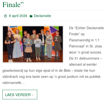
Finale”
8 april 2026
Declamatie
De “Echter Declamatie
Finale” op
Paosmaondig in ‘t ’t
Patronaat’ in St. Joas
woor ’n groat succes.
De 31 deilnummers –
allemaol al eerder
geselecteerdj op hun eige sjoal of in de Bieb – kóste hie hun
väördrach nog èns laote zeen op ’n groat podium mit es publiek
väörnamelik…
LAES VERDER