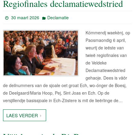
Regiofinales declamatiewedstried
30 maart 2026
Declamatie
Kómmendj waekènj, op
Paosmaondig 6 april,
weurtj de ieëste van
twieë regiofinales van
de Veldeke
Declamatiewedstried
gehaoje. Dees is väör
de deilnummers van de sjoale oet groat Ech, wo-ónger de Boesj,
de Deelgaard/Maria Hoop, Pej, Sint Joas en Ech. Op de
versjillendje basissjoale in Ech-Zöstere is mit de lieërlinge de…
LAES VERDER