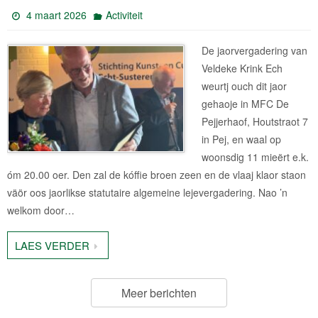
4 maart 2026
Activiteit
De jaorvergadering van
Veldeke Krink Ech
weurtj ouch dit jaor
gehaoje in MFC De
Pejjerhaof, Houtstraot 7
in Pej, en waal op
woonsdig 11 mieërt e.k.
óm 20.00 oer. Den zal de kóffie broen zeen en de vlaaj klaor staon
väör oos jaorlikse statutaire algemeine lejevergadering. Nao ’n
welkom door…
LAES VERDER
Meer berichten