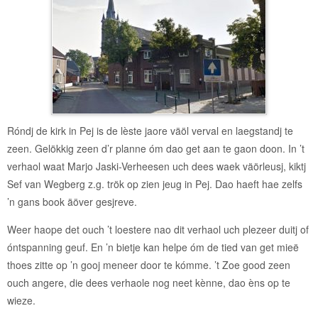
Róndj de kirk in Pej is de lèste jaore väöl verval en laegstandj te
zeen. Gelökkig zeen d’r planne óm dao get aan te gaon doon. In ’t
verhaol waat Marjo Jaski-Verheesen uch dees waek väörleusj, kiktj
Sef van Wegberg z.g. trök op zien jeug in Pej. Dao haeft hae zelfs
’n gans book äöver gesjreve.
Weer haope det ouch ’t loestere nao dit verhaol uch plezeer duitj of
óntspanning geuf. En ’n bietje kan helpe óm de tied van get mieë
thoes zitte op ’n gooj meneer door te kómme. ’t Zoe good zeen
ouch angere, die dees verhaole nog neet kènne, dao èns op te
wieze.