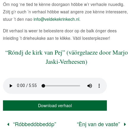
Óm nog ‘ne tied te kènne doorgaon höbbe w’r verhaole nuuedig.
Zótj g’r ouch ’n verhaol höbbe waat angere zoe kènne interessere,
stuur ’t den nao
info@veldekekrinkech.nl
.
Dit verhaol is weer te beloestere door op de balk ónger dees
inleiding ’t drieheukske aan te klikke. Väöl loesterplezeer!
“Róndj de kirk van Pej” (väörgelaeze door Marjo
Jaski-Verheesen)
Download verhaol
“Róbbedóbbedóp”
“Ènj van de vaste”