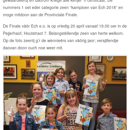
nummers 1 oet eder categorie zeen “kampioen van Ech 2018” en
moge mitdoon aan de Provinciale Finale.
De Finale väör Ech e.o. is op vriedig 20 april vanaaf 19.00 oer in de
Pejjerhaof, Houtstraot 7. Belangstèllendje zeen van herte welkom.
Op de foto zeentj g’r de wènnieërs van väörig jaor; versjillendje
daovan doon ouch noe weer mit.