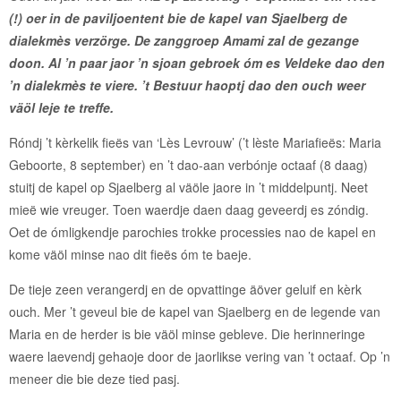
(!) oer in de paviljoentent bie de kapel van Sjaelberg de
dialekmès verzörge. De zanggroep Amami zal de gezange
doon. Al ’n paar jaor ’n sjoan gebroek óm es Veldeke dao den
’n dialekmès te viere. ’t Bestuur haoptj dao den ouch weer
väöl leje te treffe.
Róndj ’t kèrkelik fieës van ‘Lès Levrouw’ (’t lèste Mariafieës: Maria
Geboorte, 8 september) en ’t dao-aan verbónje octaaf (8 daag)
stuitj de kapel op Sjaelberg al väöle jaore in ’t middelpuntj. Neet
mieë wie vreuger. Toen waerdje daen daag geveerdj es zóndig.
Oet de ómligkendje parochies trokke processies nao de kapel en
kome väöl minse nao dit fieës óm te baeje.
De tieje zeen verangerdj en de opvattinge äöver geluif en kèrk
ouch. Mer ’t geveul bie de kapel van Sjaelberg en de legende van
Maria en de herder is bie väöl minse gebleve. Die herinneringe
waere laevendj gehaoje door de jaorlikse vering van ’t octaaf. Op ’n
meneer die bie deze tied pasj.