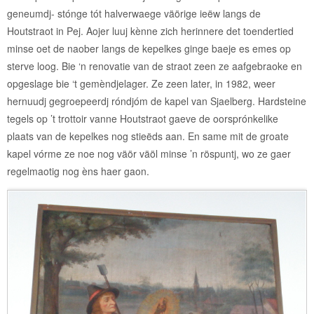
geneumdj- stónge tót halverwaege väörige ieëw langs de
Houtstraot in Pej. Aojer luuj kènne zich herinnere det toendertied
minse oet de naober langs de kepelkes ginge baeje es emes op
sterve loog. Bie ‘n renovatie van de straot zeen ze aafgebraoke en
opgeslage bie ‘t gemèndjelager. Ze zeen later, in 1982, weer
hernuudj gegroepeerdj róndjóm de kapel van Sjaelberg. Hardsteine
tegels op ’t trottoir vanne Houtstraot gaeve de oorsprónkelike
plaats van de kepelkes nog stieëds aan. En same mit de groate
kapel vórme ze noe nog väör väöl minse ’n röspuntj, wo ze gaer
regelmaotig nog èns haer gaon.