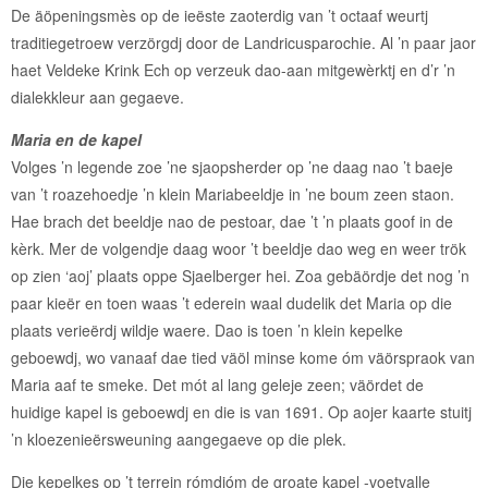
De äöpeningsmès op de ieëste zaoterdig van ’t octaaf weurtj
traditiegetroew verzörgdj door de Landricusparochie. Al ’n paar jaor
haet Veldeke Krink Ech op verzeuk dao-aan mitgewèrktj en d’r ’n
dialekkleur aan gegaeve.
Maria en de kapel
Volges ’n legende zoe ’ne sjaopsherder op ’ne daag nao ’t baeje
van ’t roazehoedje ’n klein Mariabeeldje in ’ne boum zeen staon.
Hae brach det beeldje nao de pestoar, dae ’t ’n plaats goof in de
kèrk. Mer de volgendje daag woor ’t beeldje dao weg en weer trök
op zien ‘aoj’ plaats oppe Sjaelberger hei. Zoa gebäördje det nog ’n
paar kieër en toen waas ’t ederein waal dudelik det Maria op die
plaats verieërdj wildje waere. Dao is toen ’n klein kepelke
geboewdj, wo vanaaf dae tied väöl minse kome óm väörspraok van
Maria aaf te smeke. Det mót al lang geleje zeen; väördet de
huidige kapel is geboewdj en die is van 1691. Op aojer kaarte stuitj
’n kloezenieërsweuning aangegaeve op die plek.
Die kepelkes op ’t terrein rómdjóm de groate kapel -voetvalle