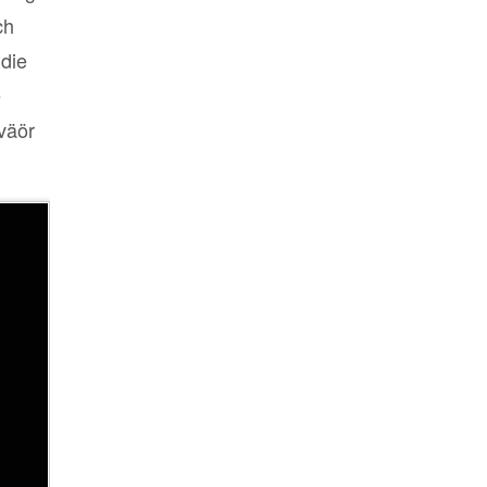
ch
 die
e
väör