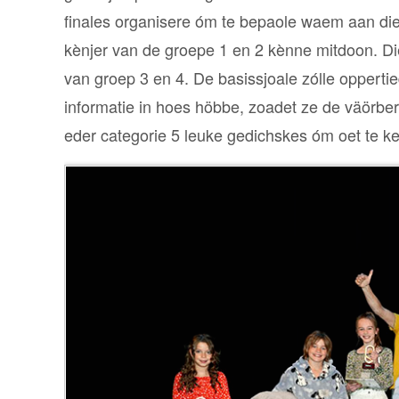
finales organisere óm te bepaole waem aan die
kènjer van de groepe 1 en 2 kènne mitdoon. Die
van groep 3 en 4. De basissjoale zólle oppertie
informatie in hoes höbbe, zoadet ze de väörber
eder categorie 5 leuke gedichskes óm oet te k