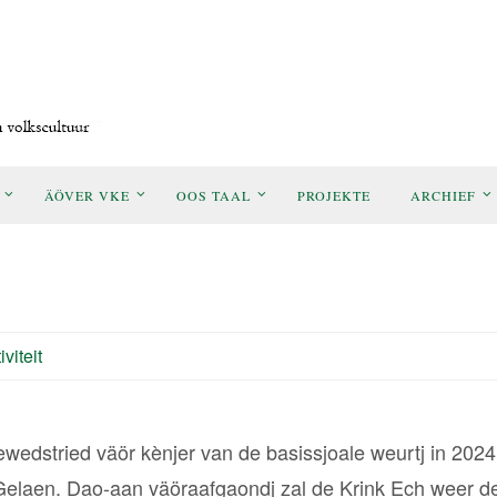
ÄÖVER VKE
OOS TAAL
PROJEKTE
ARCHIEF
iviteit
wedstried väör kènjer van de basissjoale weurtj in 2024
Gelaen. Dao-aan väöraafgaondj zal de Krink Ech weer d