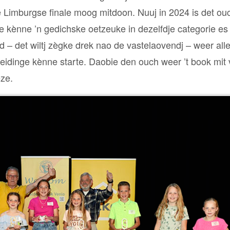
 Limburgse finale moog mitdoon. Nuuj in 2024 is det ou
 kènne ’n gedichske oetzeuke in dezelfdje categorie es
d – det wiltj zègke drek nao de vastelaovendj – weer all
eidinge kènne starte. Daobie den ouch weer ’t book mit 
eze.