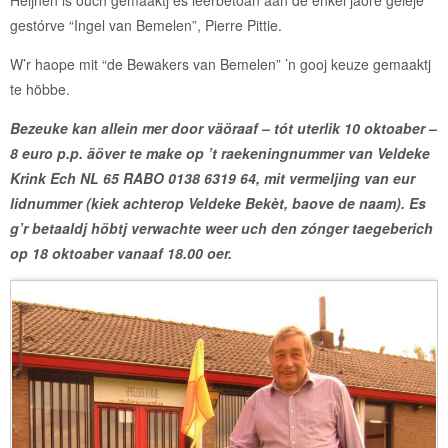
gestórve “Ingel van Bemelen”, Pierre Pittie.
W’r haope mit “de Bewakers van Bemelen” ’n gooj keuze gemaaktj
te höbbe.
Bezeuke kan allein mer door väöraaf – tót uterlik 10 oktoaber –
8 euro p.p. äöver te make op ’t raekeningnummer van Veldeke
Krink Ech NL 65 RABO 0138 6319 64, mit vermeljing van eur
lidnummer (kiek achterop Veldeke Bekèt, baove de naam). Es
g’r betaaldj höbtj verwachte weer uch den zónger taegeberich
op 18 oktoaber vanaaf 18.00 oer.