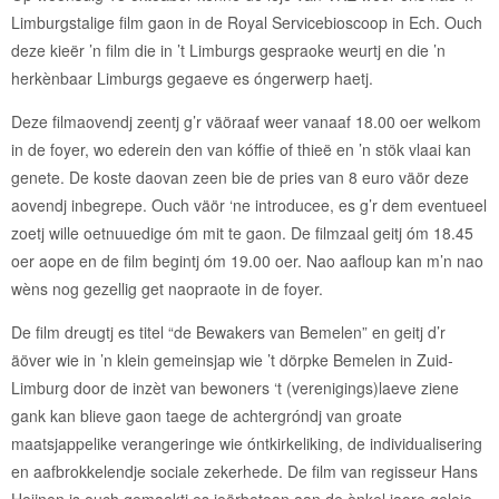
Limburgstalige film gaon in de Royal Servicebioscoop in Ech. Ouch
deze kieër ’n film die in ’t Limburgs gespraoke weurtj en die ’n
herkènbaar Limburgs gegaeve es óngerwerp haetj.
Deze filmaovendj zeentj g’r väöraaf weer vanaaf 18.00 oer welkom
in de foyer, wo ederein den van kóffie of thieë en ’n stök vlaai kan
genete. De koste daovan zeen bie de pries van 8 euro väör deze
aovendj inbegrepe. Ouch väör ‘ne introducee, es g’r dem eventueel
zoetj wille oetnuuedige óm mit te gaon. De filmzaal geitj óm 18.45
oer aope en de film begintj óm 19.00 oer. Nao aafloup kan m’n nao
wèns nog gezellig get naopraote in de foyer.
De film dreugtj es titel “de Bewakers van Bemelen” en geitj d’r
äöver wie in ’n klein gemeinsjap wie ’t dörpke Bemelen in Zuid-
Limburg door de inzèt van bewoners ‘t (verenigings)laeve ziene
gank kan blieve gaon taege de achtergróndj van groate
maatsjappelike verangeringe wie óntkirkeliking, de individualisering
en aafbrokkelendje sociale zekerhede. De film van regisseur Hans
Heijnen is ouch gemaaktj es ieërbetoan aan de ènkel jaore geleje