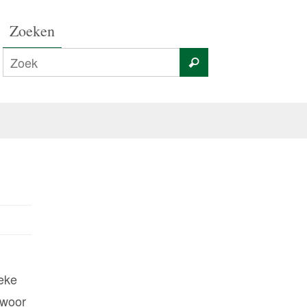
Zoeken
deke
 woor