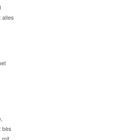
l
 alles
oet
e,
t bès
 mit