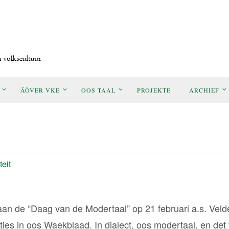
ÄÖVER VKE
OOS TAAL
PROJEKTE
ARCHIEF
teit
aan de “Daag van de Modertaal” op 21 februari a.s. Vel
caties in oos Waekblaad. In dialect, oos modertaal, en det