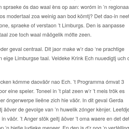
en spraeke ós dao waal èns op aan: woróm in ’n regionaa
oos modertaal zoa weinig aan bod kömtj? Det dao-in neet
e wone, spraeke of verstaon ’t Limburgs. Den is aanpasse
aal zoe toch waal mäögelik mótte zeen.
eder geval centraal. Dit jaor make w’r dao ‘ne prachtige
n eige Limburgse taal. Veldeke Krink Ech nuuedigtj uch 
rancken kómme daoväör nao Ech. ’t Programma ómvat 3
 eine speler. Toneel in ’t plat zeen w’r ’t meis trök es
zer óngerwerpe lieëne zich hie väör. In dit geval Gerda
ltj äöver de gevolge van ’n huwelik zónger kènjer. Leefdj
n väör. ’t Anger stök geitj äöver ’t oma waere en det de
 ’n bietje ludieke meneer. En den is d’r nog ’n vertèlling