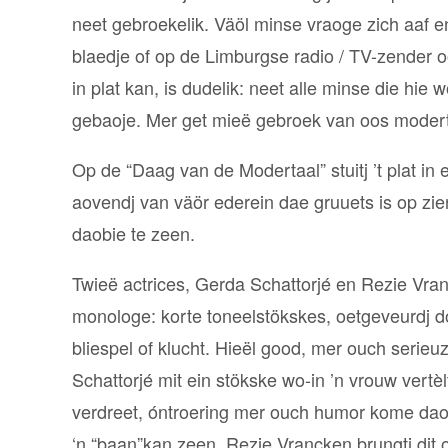
neet gebroekelik. Väöl minse vraoge zich aaf 
blaedje of op de Limburgse radio / TV-zender 
in plat kan, is dudelik: neet alle minse die hi
gebaoje. Mer get mieë gebroek van oos modert
Op de “Daag van de Modertaal” stuitj ’t plat in 
aovendj van väör ederein dae gruuets is op zie
daobie te zeen.
Twieë actrices, Gerda Schattorjé en Rezie V
monologe: korte toneelstökskes, oetgeveurdj door
bliespel of klucht. Hieël good, mer ouch serieu
Schattorjé mit ein stökske wo-in ’n vrouw vertè
verdreet, óntroering mer ouch humor kome dao i
‘n “baan”kan zeen. Rezie Vrancken brungtj dit op