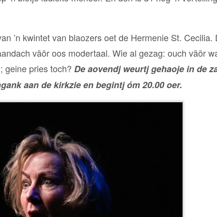
n ’n kwintet van blaozers oet de Hermenie St. Cecilia. 
p aandach väör oos modertaal. Wie al gezag: ouch väör 
o; geine pries toch?
De aovendj weurtj gehaoje in de z
ngank aan de kirkzie en begintj óm 20.00 oer.