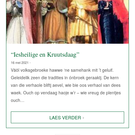
“Iesheilige en Kruutsdaag”
16 mei 2021 -
Väöl volksgebroeke hawwe ‘ne samehank mit ’t geluif.
Geleidelik zeen die tradities in ónbroek geraaktj. De kern
van die verhaole bliftj aevel, wie bie oos verhaol van dees
waek. Ouch op vendaag haoje w’r – wie vreug de plentjes
ouch…
LAES VERDER