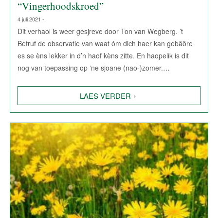
“Vingerhoodskroed”
4 juli 2021 -
Dit verhaol is weer gesjreve door Ton van Wegberg. ’t
Betruf de observatie van waat óm dich haer kan gebäöre
es se èns lekker in d’n haof kèns zitte. En haopelik is dit
nog van toepassing op ‘ne sjoane (nao-)zomer.…
LAES VERDER