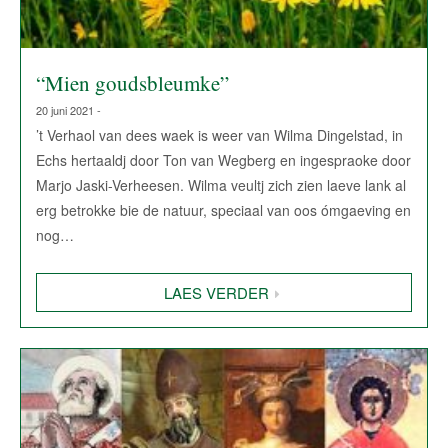
“Mien goudsbleumke”
20 juni 2021 -
’t Verhaol van dees waek is weer van Wilma Dingelstad, in
Echs hertaaldj door Ton van Wegberg en ingespraoke door
Marjo Jaski-Verheesen. Wilma veultj zich zien laeve lank al
erg betrokke bie de natuur, speciaal van oos ómgaeving en
nog…
LAES VERDER