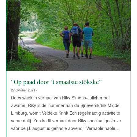
“Op paad door ’t smaalste stökske”
27 oktober 2021 -
Dees waek ’n verhaol van Riky Simons-Julicher oet
Zwame. Riky is deilnummer aan de Sjrieverskrink Midde-
Limburg, womit Veldeke Krink Ech regelmaotig activiteite
same duitj. Zoa is dit verhaol door Riky speciaal gesjreve
väör de j.l. augustus gehaoje aovendj “Verhaole haole…