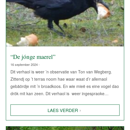
“De jónge maerel”
16 september 2024 -
Dit verhaol is weer ’n observatie van Ton van Wegberg.
Zittendj op ’t terras noom hae waar waat d’r allemaol
gebäördje mit ’n broadkoos. En wie mieë es eine vogel dao
drök mit kan zeen. Dit verhaol is weer ingespraoke…
LAES VERDER