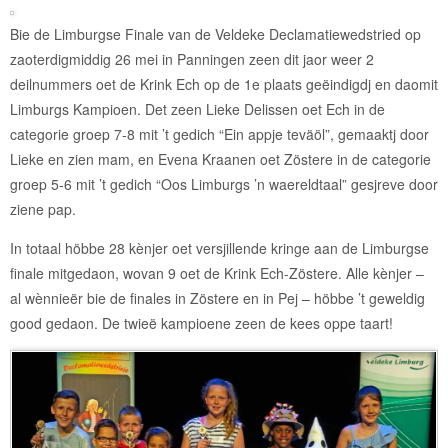
Bie de Limburgse Finale van de Veldeke Declamatiewedstried op
zaoterdigmiddig 26 mei in Panningen zeen dit jaor weer 2
deilnummers oet de Krink Ech op de 1e plaats geëindigdj en daomit
Limburgs Kampioen. Det zeen Lieke Delissen oet Ech in de
categorie groep 7-8 mit ’t gedich “Ein appje teväöl”, gemaaktj door
Lieke en zien mam, en Evena Kraanen oet Zöstere in de categorie
groep 5-6 mit ’t gedich “Oos Limburgs ’n waereldtaal” gesjreve door
ziene pap.
In totaal höbbe 28 kènjer oet versjillende kringe aan de Limburgse
finale mitgedaon, wovan 9 oet de Krink Ech-Zöstere. Alle kènjer –
al wènnieër bie de finales in Zöstere en in Pej – höbbe ’t geweldig
good gedaon. De twieë kampioene zeen de kees oppe taart!