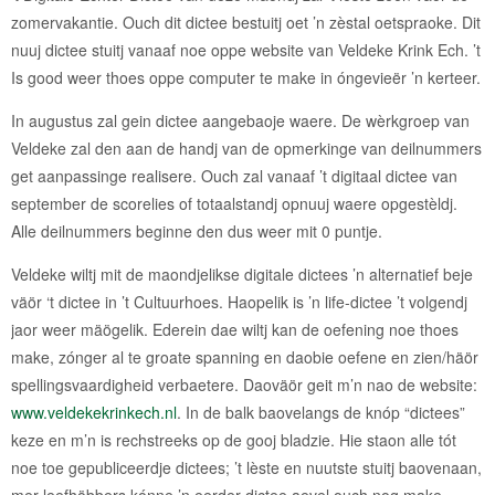
zomervakantie. Ouch dit dictee bestuitj oet ’n zèstal oetspraoke. Dit
nuuj dictee stuitj vanaaf noe oppe website van Veldeke Krink Ech. ’t
Is good weer thoes oppe computer te make in óngevieër ’n kerteer.
In augustus zal gein dictee aangebaoje waere. De wèrkgroep van
Veldeke zal den aan de handj van de opmerkinge van deilnummers
get aanpassinge realisere. Ouch zal vanaaf ’t digitaal dictee van
september de scorelies of totaalstandj opnuuj waere opgestèldj.
Alle deilnummers beginne den dus weer mit 0 puntje.
Veldeke wiltj mit de maondjelikse digitale dictees ’n alternatief beje
väör ‘t dictee in ’t Cultuurhoes. Haopelik is ’n life-dictee ’t volgendj
jaor weer mäögelik. Ederein dae wiltj kan de oefening noe thoes
make, zónger al te groate spanning en daobie oefene en zien/häör
spellingsvaardigheid verbaetere. Daoväör geit m’n nao de website:
www.veldekekrinkech.nl
. In de balk baovelangs de knóp “dictees”
keze en m’n is rechstreeks op de gooj bladzie. Hie staon alle tót
noe toe gepubliceerdje dictees; ’t lèste en nuutste stuitj baovenaan,
mer leefhöbbers kónne ’n eerder dictee aevel ouch nog make.