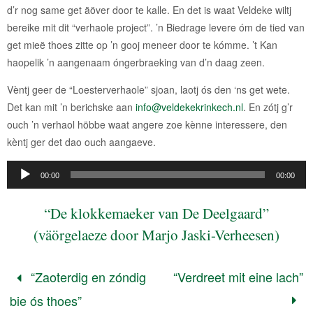
d’r nog same get äöver door te kalle. En det is waat Veldeke wiltj
bereike mit dit “verhaole project”. ’n Biedrage levere óm de tied van
get mieë thoes zitte op ’n gooj meneer door te kómme. ’t Kan
haopelik ’n aangenaam óngerbraeking van d’n daag zeen.
Vèntj geer de “Loesterverhaole” sjoan, laotj ós den ‘ns get wete.
Det kan mit ’n berichske aan
info@veldekekrinkech.nl
. En zótj g’r
ouch ’n verhaol höbbe waat angere zoe kènne interessere, den
kèntj ger det dao ouch aangaeve.
Audiospeler
00:00
00:00
“De klokkemaeker van De Deelgaard”
(väörgelaeze door Marjo Jaski-Verheesen)
“Zaoterdig en zóndig
“Verdreet mit eine lach”
bie ós thoes”