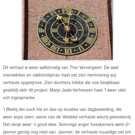
Dit verhaol is weer aafkómstig van Thei Ververgaert. De awd
mienwèrker en vakbóndsjman haet oet zien herinnering aoj
verhaole opgesjreve. Zien dochters höbbe die noe besjikbaar
gestèldj väör dit project. Marjo Jaski-Verheesen haet ’t weer väör
uch ingespraoke.
’t Bliektj det ouch hie en dao op locaties van dagbesteding, die
weer aope zeen, same nao de Veldeke-verhaole weurtj geloesterdj.
Det vènje weer ’n good idee. Sommige anger hoeskamers wete d’r
jaomer genóg nog neet van. Jaomer; de verhaole nuuedige oet óm