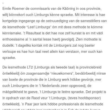
Emile Roemer de commissaris van de Käöning in oos provincie,
wiltj bönnekort ouch Limburgs kènne spraeke. Mit interesse is hae
kortgeleje ingegange op de oetnuuediging van de samestèllers van
de lesmethode “Leef Limburgs” óm mit dees methode te kómme
kènnismake. ’t Rissultaat is det hae noe zelf kursist is en mit väöl
enthoesiasme al ’n aantal lesse haetj gevolgdj. Zien motivatie is
dudelik: ’t dageliks kontak mit de Limburgers zal nog baeter
verloupe es hae hun taal neet allein kan verstaon, mer ouch kan
spraeke.
De lesmethode LT2 (Limburgs als tweede taal) is provinciebreid
óntwikkeldj óm zoagenaamdje “nieuwkomers”, beväörbeeldj minse
van boete de provincie die in Limburg werk höbbe gevónje, mer
ouch Limburgers die in ’t Nederlands zeen opgevoedj, de
mäögelikheid te gaeve, ’t Limburgs te lieëre spraeke. Det projekt is
in opdrach van de Raod veur ’t Limburgs, (teves hoofdsponsor)
óntwikkeldj. ’n Paar jaor lank höbbe professionals de lesmethode
väörbereidj en väörig jaor september is in Ech de ieëste kursus