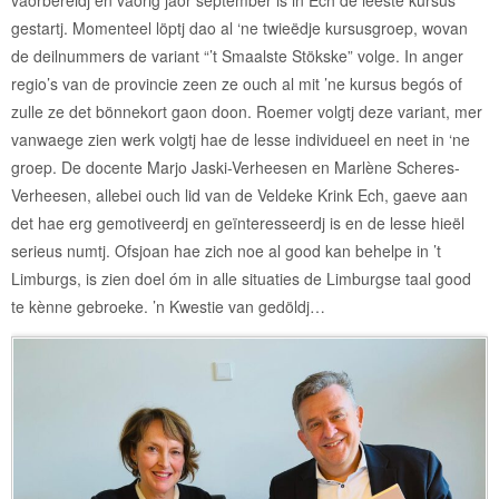
gestartj. Momenteel löptj dao al ‘ne twieëdje kursusgroep, wovan
de deilnummers de variant “’t Smaalste Stökske” volge. In anger
regio’s van de provincie zeen ze ouch al mit ’ne kursus begós of
zulle ze det bönnekort gaon doon. Roemer volgtj deze variant, mer
vanwaege zien werk volgtj hae de lesse individueel en neet in ‘ne
groep. De docente Marjo Jaski-Verheesen en Marlène Scheres-
Verheesen, allebei ouch lid van de Veldeke Krink Ech, gaeve aan
det hae erg gemotiveerdj en geïnteresseerdj is en de lesse hieël
serieus numtj. Ofsjoan hae zich noe al good kan behelpe in ’t
Limburgs, is zien doel óm in alle situaties de Limburgse taal good
te kènne gebroeke. ’n Kwestie van gedöldj…