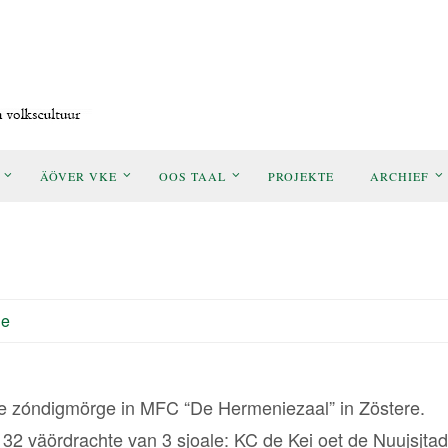
ÄÖVER VKE
OOS TAAL
PROJEKTE
ARCHIEF
ie
nale zóndigmörge in MFC “De Hermeniezaal” in Zöstere.
32 väördrachte van 3 sjoale: KC de Kei oet de Nuujsjtad