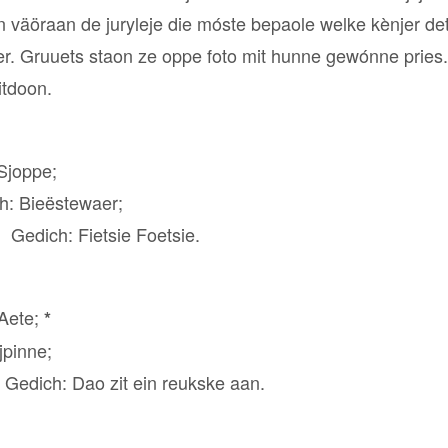
 väöraan de juryleje die móste bepaole welke kènjer det 
. Gruuets staon ze oppe foto mit hunne gewónne pries.
itdoon.
Sjoppe;
h: Bieëstewaer;
 Gedich: Fietsie Foetsie.
 Aete;
*
jpinne;
 Gedich: Dao zit ein reukske aan.