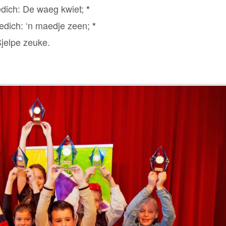
edich: De waeg kwiet;
*
edich: ‘n maedje zeen;
*
Sjelpe zeuke.