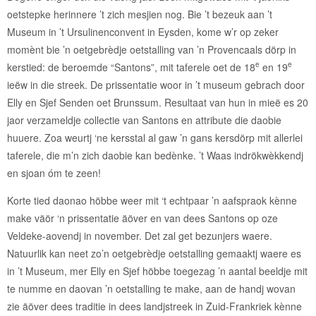
oetstepke herinnere ’t zich mesjien nog. Bie ’t bezeuk aan ’t
Museum in ’t Ursulinenconvent in Eysden, kome w’r op zeker
momènt bie ’n oetgebrèdje oetstalling van ’n Provencaals dörp in
e
e
kerstied: de beroemde “Santons”, mit taferele oet de 18
en 19
ieëw in die streek. De prissentatie woor in ’t museum gebrach door
Elly en Sjef Senden oet Brunssum. Resultaat van hun in mieë es 20
jaor verzameldje collectie van Santons en attribute die daobie
huuere. Zoa weurtj ‘ne kersstal al gaw ’n gans kersdörp mit allerlei
taferele, die m’n zich daobie kan bedènke. ’t Waas indrökwèkkendj
en sjoan óm te zeen!
Korte tied daonao höbbe weer mit ‘t echtpaar ’n aafspraok kènne
make väör ‘n prissentatie äöver en van dees Santons op oze
Veldeke-aovendj in november. Det zal get bezunjers waere.
Natuurlik kan neet zo’n oetgebrèdje oetstalling gemaaktj waere es
in ’t Museum, mer Elly en Sjef höbbe toegezag ’n aantal beeldje mit
te numme en daovan ’n oetstalling te make, aan de handj wovan
zie äöver dees traditie in dees landjstreek in Zuid-Frankriek kènne