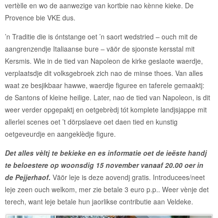
vertèlle en wo de aanwezige van kortbie nao kènne kieke. De
Provence bie VKE dus.
’n Traditie die is óntstange oet ’n saort wedstried – ouch mit de
aangrenzendje Italiaanse bure – väör de sjoonste kersstal mit
Kersmis. Wie in de tied van Napoleon de kirke geslaote waerdje,
verplaatsdje dit volksgebroek zich nao de minse thoes. Van alles
waat ze besjikbaar hawwe, waerdje figuree en taferele gemaaktj:
de Santons of kleine heilige. Later, nao de tied van Napoleon, is dit
weer verder opgepaktj en oetgebrèdj tót komplete landjsjappe mit
allerlei scenes oet ’t dörpslaeve oet daen tied en kunstig
oetgeveurdje en aangeklèdje figure.
Det alles vèltj te bekieke en es informatie oet de ieëste handj
te beloestere op woonsdig 15 november vanaaf 20.00 oer in
de Pejjerhaof.
Väör leje is deze aovendj gratis. Introducees/neet
leje zeen ouch welkom, mer zie betale 3 euro p.p.. Weer vènje det
terech, want leje betale hun jaorlikse contributie aan Veldeke.