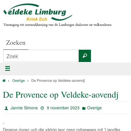
Zoeken
Overige
De Provence op Veldeke-aovendj
De Provence op Veldeke-aovendj
Jannie Simons
9 november 2023
Overige
Degene ónger uch die väörig jaor zeen mitgewaes mit ’t jaorliks